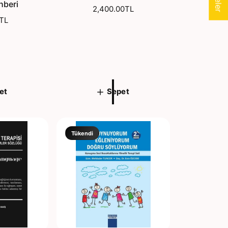
hberi
N
2,400.00TL
TL
o
r
m
a
l
f
i
et
Sepet
y
a
t
Tükendi