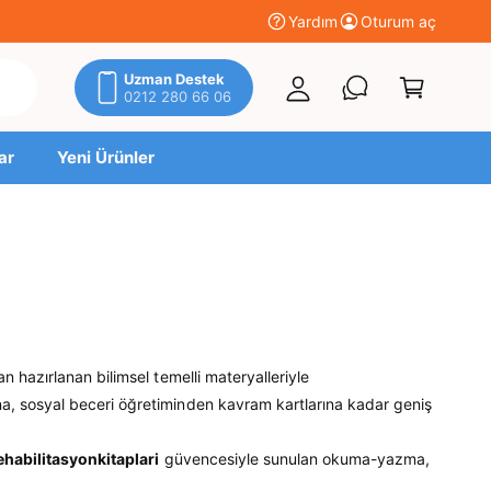
t
Yardım
Oturum aç
S
u
e
r
Uzman Destek
p
0212 280 66 06
u
e
m
t
ar
Yeni Ürünler
a
ç
n hazırlanan bilimsel temelli materyalleriyle
na, sosyal beceri öğretiminden kavram kartlarına kadar geniş
ehabilitasyonkitaplari
güvencesiyle sunulan okuma-yazma,