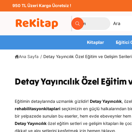
ğ
950 TL Üzeri Kargo Ücretsiz !
e
a
Ü
M
t
Tüm
A
l
r
a
r
a
a
ü
ğ
Kitaplar
Eğitici
n
a
t
z
Ana Sayfa
/
Detay Yayıncılık Özel Eğitim ve Gelişim Serileri
ü
a
r
m
ü
ı
Detay Yayıncılık Özel Eğitim v
n
z
ü
d
Eğitimin detaylarında uzmanlık gizlidir!
Detay Yayıncılık
, öze
s
a
rehabilitasyonkitaplari
seçkimizin en güçlü halkalarından bi
e
a
bir yelpazede sunulan bu eserler, hem evde ebeveynler hem d
ç
r
Detay Yayıncılık
özel eğitim setleri ve gelişim kitapları ile 
i
a
dikkat ve algı setlerini keşfetmek için hemen tıklayın.