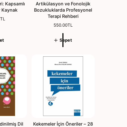
eri: Kapsamlı
Artikülasyon ve Fonolojik
r Kaynak
Bozukluklarda Profesyonel
Terapi Rehberi
0TL
N
550.00TL
o
r
et
Sepet
m
a
l
f
i
y
a
t
dinilmiş Dil
Kekemeler İçin Öneriler – 28