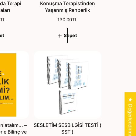
da Terapi
Konuşma Terapistinden
ları
Yaşanmış Rehberlik
0TL
N
130.00TL
o
r
et
Sepet
m
a
l
f
i
y
a
t
★ Değerlendirmeler
latalım... –
SESLETİM SESBİLGİSİ TESTİ (
le Bilinç ve
SST )