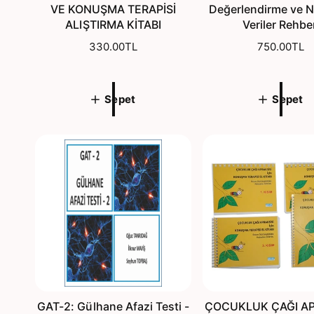
VE KONUŞMA TERAPİSİ
Değerlendirme ve N
ALIŞTIRMA KİTABI
Veriler Rehbe
N
330.00TL
N
750.00TL
o
o
r
r
m
m
Sepet
Sepet
a
a
l
l
f
f
i
i
y
y
a
a
t
t
GAT-2: Gülhane Afazi Testi -
ÇOCUKLUK ÇAĞI AP