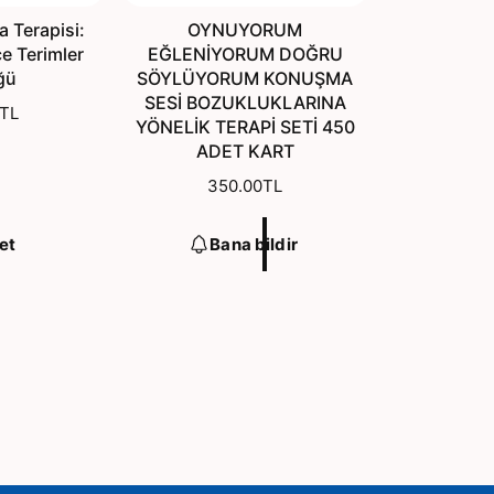
 Terapisi:
OYNUYORUM
çe Terimler
EĞLENİYORUM DOĞRU
ğü
SÖYLÜYORUM KONUŞMA
SESİ BOZUKLUKLARINA
TL
YÖNELİK TERAPİ SETİ 450
ADET KART
N
350.00TL
o
r
Bana bildir
et
m
a
l
f
i
y
a
t