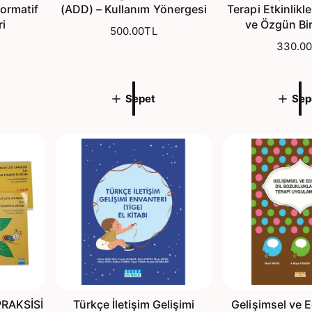
ormatif
(ADD) – Kullanım Yönergesi
Terapi Etkinlikl
ri
ve Özgün Bi
N
500.00TL
o
N
330.0
r
o
m
r
a
m
Sepet
Sep
l
a
f
l
i
f
y
i
a
y
t
a
t
RAKSİSİ
Türkçe İletişim Gelişimi
Gelişimsel ve E