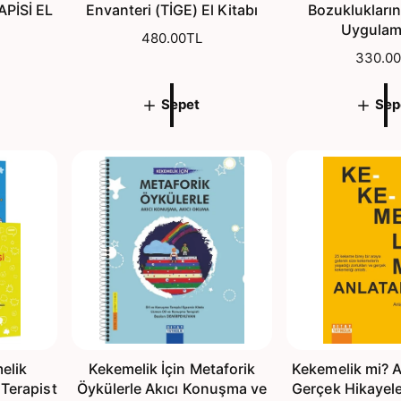
PİSİ EL
Envanteri (TİGE) El Kitabı
Bozuklukların
Uygulama
N
480.00TL
o
N
330.0
r
o
m
r
Sepet
Sep
a
m
l
a
f
l
i
f
y
i
a
y
t
a
t
elik
Kekemelik İçin Metaforik
Kekemelik mi? An
 Terapist
Öykülerle Akıcı Konuşma ve
Gerçek Hikayeler