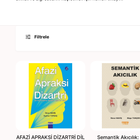
n
m
a
y
a
Filtrele
p
ı
n
AFAZİ APRAKSİ DİZARTRİ DİL
Semantik Akıcılık: 