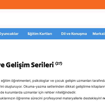
 Oyuncaklar
Eğitim Kartları
Dil ve Konuşma
Markal
e Gelişim Serileri
(27)
l eğitim öğretmenleri, psikologlar ve çocuk gelişim uzmanları tarafında
rini oluşturuyor. Okuma-yazma setlerinden dikkat geliştirme kitapları
e kurumlarda uzmanlar için rehber niteliğindedir.
çocuklarınızın öğrenme sürecini profesyonel materyallerle destekleyin!
r