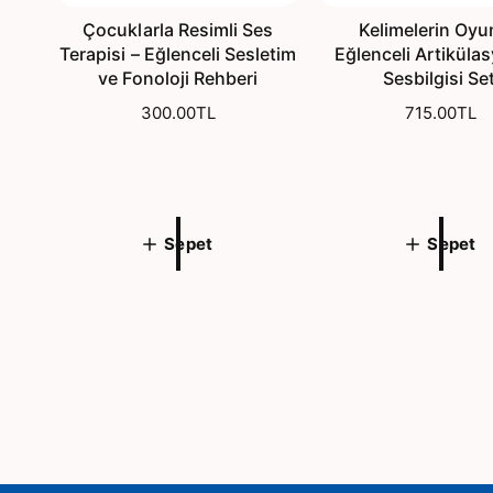
Çocuklarla Resimli Ses
Kelimelerin Oyu
Terapisi – Eğlenceli Sesletim
Eğlenceli Artiküla
ve Fonoloji Rehberi
Sesbilgisi Set
N
300.00TL
N
715.00TL
o
o
r
r
m
m
a
a
l
l
Sepet
Sepet
f
f
i
i
y
y
a
a
t
t