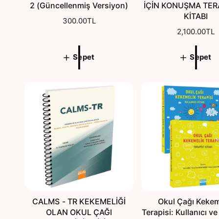
2 (Güncellenmiş Versiyon)
İÇİN KONUŞMA TERA
KİTABI
N
300.00TL
o
N
2,100.00TL
r
o
m
r
Sepet
Sepet
a
m
l
a
f
l
i
f
y
i
a
y
t
a
t
CALMS - TR KEKEMELİĞİ
Okul Çağı Kekem
OLAN OKUL ÇAĞI
Terapisi: Kullanıcı ve