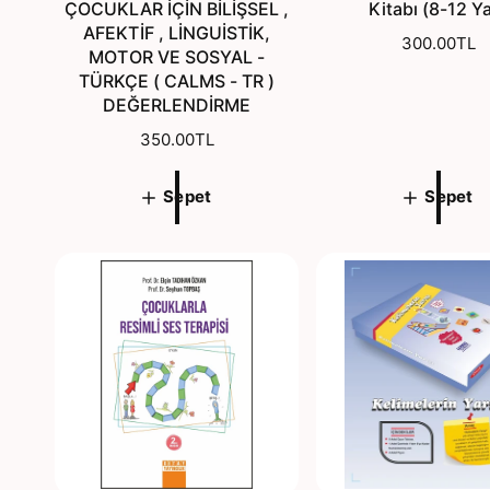
ÇOCUKLAR İÇİN BİLİŞSEL ,
Kitabı (8-12 Y
AFEKTİF , LİNGUİSTİK,
N
300.00TL
MOTOR VE SOSYAL -
o
TÜRKÇE ( CALMS - TR )
r
DEĞERLENDİRME
m
N
350.00TL
a
o
l
r
f
Sepet
Sepet
m
i
a
y
l
a
f
t
i
y
a
t