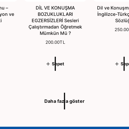
nu –
DİL VE KONUŞMA
Dil ve Konuşma
syon ve
BOZUKLUKLARI
İngilizce-Türk
i
EGZERSİZLERİ Sesleri
Sözlü
Çalıştırmadan Öğretmek
N
250.00
Mümkün Mü ?
o
N
200.00TL
r
o
m
r
a
m
l
Sepet
Sep
a
f
l
i
f
y
i
a
y
t
a
Daha fazla göster
t