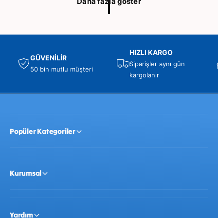
Daha fazla göster
a
e
t
r
l
e
n
HIZLI KARGO
d
GÜVENİLİR
Siparişler aynı gün
i
50 bin mutlu müşteri
kargolanır
r
m
e
Popüler Kategoriler
Kurumsal
Yardım