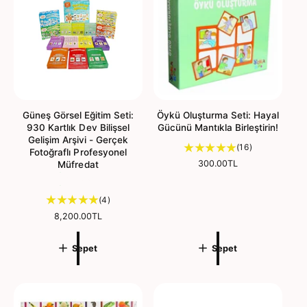
ç
r
i
a
n
m
a
y
a
p
Güneş Görsel Eğitim Seti:
Öykü Oluşturma Seti: Hayal
930 Kartlık Dev Bilişsel
Gücünü Mantıkla Birleştirin!
ı
Gelişim Arşivi - Gerçek
1
(16)
n
Fotoğraflı Profesyonel
6
N
300.00TL
Müfredat
t
o
Çok Satan
o
r
4
(4)
m
p
t
a
l
N
8,200.00TL
l
o
o
a
f
p
r
m
Sepet
Sepet
i
m
l
d
y
a
a
e
a
l
m
ğ
t
f
d
e
i