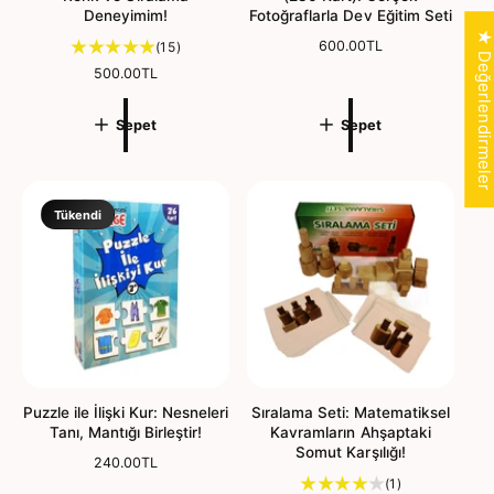
m
Deneyimim!
Fotoğraflarla Dev Eğitim Seti
e
★ Değerlendirmele
1
N
600.00TL
(15)
o
5
N
500.00TL
r
t
o
m
o
r
Sepet
a
Sepet
m
p
l
a
l
f
l
a
i
f
m
y
i
Tükendi
d
a
y
e
t
a
ğ
t
e
r
l
e
n
d
Puzzle ile İlişki Kur: Nesneleri
Sıralama Seti: Matematiksel
i
Tanı, Mantığı Birleştir!
Kavramların Ahşaptaki
r
Somut Karşılığı!
N
240.00TL
m
o
1
(1)
e