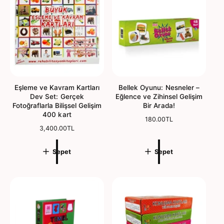
e
r
y
ğ
l
a
e
e
t
r
n
l
d
e
i
n
r
d
m
i
e
Eşleme ve Kavram Kartları
Bellek Oyunu: Nesneler –
r
Dev Set: Gerçek
Eğlence ve Zihinsel Gelişim
m
Fotoğraflarla Bilişsel Gelişim
Bir Arada!
e
400 kart
N
180.00TL
N
3,400.00TL
o
o
r
r
m
Sepet
Sepet
m
a
a
l
l
f
f
i
i
y
y
a
a
t
t