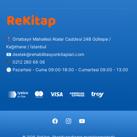
📍 Ortabayır Mahallesi Atalar Caddesi 24B Gültepe /
Kağıthane / İstanbul
📧 destek@rehabilitasyonkitaplari.com
📞 0212 280 66 06
🕒 Pazartesi - Cuma 09:00-18:00 - Cumartesi 09:00 - 13:00
Ö
d
e
m
F
I
Y
e
a
n
o
y