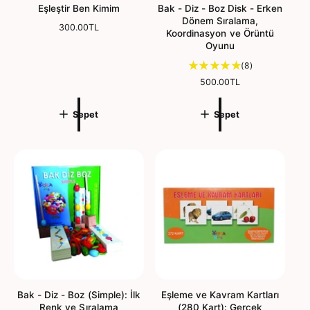
Eşleştir Ben Kimim
Bak - Diz - Boz Disk - Erken
r
r
Dönem Sıralama,
N
300.00TL
m
m
Koordinasyon ve Örüntü
o
e
e
Oyunu
r
m
8
(8)
a
t
N
500.00TL
l
o
o
f
p
r
i
Sepet
Sepet
m
l
y
a
a
a
l
m
t
f
d
i
e
y
ğ
a
e
t
r
l
e
n
d
i
Bak - Diz - Boz (Simple): İlk
Eşleme ve Kavram Kartları
r
Renk ve Sıralama
(280 Kart): Gerçek