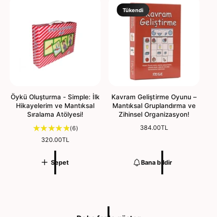
f
d
a
i
Tükendi
e
t
y
ğ
a
e
t
r
l
e
n
d
i
Öykü Oluşturma - Simple: İlk
Kavram Geliştirme Oyunu –
r
Hikayelerim ve Mantıksal
Mantıksal Gruplandırma ve
m
Sıralama Atölyesi!
Zihinsel Organizasyon!
e
6
N
384.00TL
(6)
o
t
N
320.00TL
r
o
o
m
p
r
Sepet
a
Bana bildir
m
l
l
a
a
f
l
m
i
f
d
y
i
e
a
y
ğ
t