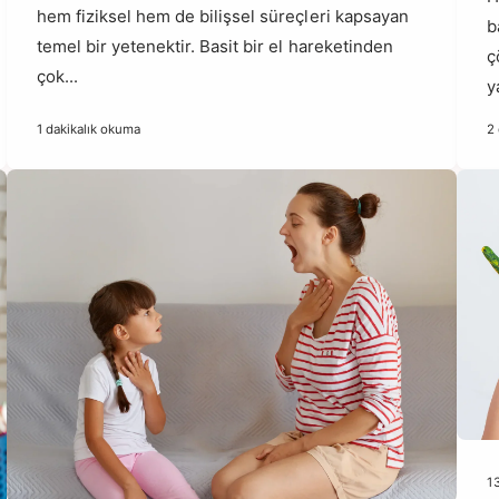
hem fiziksel hem de bilişsel süreçleri kapsayan
b
temel bir yetenektir. Basit bir el hareketinden
ç
çok...
y
1 dakikalık okuma
2
1