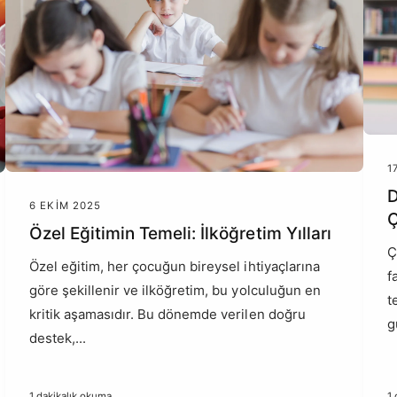
1
D
6 EKIM 2025
Ç
Özel Eğitimin Temeli: İlköğretim Yılları
Ç
Özel eğitim, her çocuğun bireysel ihtiyaçlarına
f
göre şekillenir ve ilköğretim, bu yolculuğun en
t
kritik aşamasıdır. Bu dönemde verilen doğru
g
destek,...
1 dakikalık okuma
1 