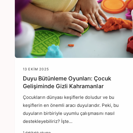
n
m
a
y
a
p
ı
n
13 EKIM 2025
Duyu Bütünleme Oyunları: Çocuk
Gelişiminde Gizli Kahramanlar
Çocukların dünyası keşiflerle doludur ve bu
keşiflerin en önemli aracı duyularıdır. Peki, bu
duyuların birbiriyle uyumlu çalışmasını nasıl
destekleyebiliriz? İşte...
1 dakikalık okuma