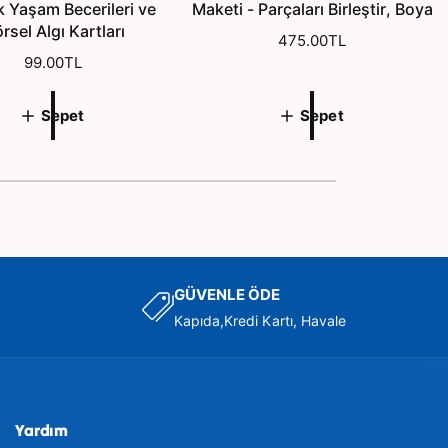
 Yaşam Becerileri ve
Maketi - Parçaları Birleştir, Boya
rsel Algı Kartları
N
475.00TL
N
99.00TL
o
o
r
r
m
Sepet
Sepet
m
a
a
l
l
f
f
i
i
y
y
a
a
t
t
GÜVENLE ÖDE
Kapıda,Kredi Kartı, Havale
Yardım