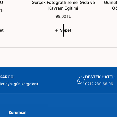
NU
Gerçek Fotoğraflı Temel Gıda ve
Günlük
Kavram Eğitimi
Gö
TL
N
99.00TL
o
r
et
Sepet
m
a
l
1
/
/
3
f
i
y
a
t
I KARGO
DESTEK HATTI
şler aynı gün kargolanır
0212 280 66 06
Kurumsal