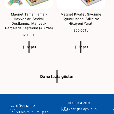
Magnet Tamamlama -
Magnet Kıyafet Giydirme
Hayvanlar: Sevimli
Oyunu: Kendi Stilini ve
Dostlarımızı Manyetik
Hikayeni Yarat!
Parçalarla Keşfedin! (+3 Yaş)
N
350.00TL
N
320.00TL
o
o
r
r
m
Sepet
Sepet
m
a
a
l
l
f
f
i
i
y
y
a
Daha fazla göster
a
t
t
HIZLI KARGO
GÜVENİLİR
Siparişler aynı gün
50 bin mutlu müşteri