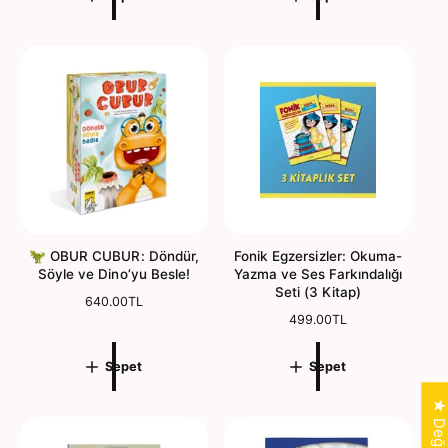
m
l
a
a
a
l
l
m
f
f
d
i
i
e
y
y
a
ğ
a
t
e
t
r
l
e
n
d
i
🦖 OBUR CUBUR: Döndür,
Fonik Egzersizler: Okuma-
r
Söyle ve Dino’yu Besle!
Yazma ve Ses Farkındalığı
m
Seti (3 Kitap)
N
640.00TL
e
o
N
499.00TL
r
o
m
r
Sepet
Sepet
a
m
l
a
f
l
i
f
y
i