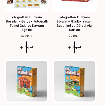
Fotoğraftan Dünyam:
Fotoğraftan Dünyam:
Besinler – Gerçek Fotoğraflı
Eşyalar – Günlük Yaşam
Temel Gıda ve Kavram
Becerileri ve Görsel Algı
Eğitimi
Kartları
N
99.00TL
N
99.00TL
o
o
r
r
Sepet
Sepet
m
m
a
a
l
l
f
f
i
i
y
y
a
a
t
t