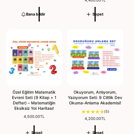
r
N
4,400.00TL
m
o
a
r
Bana bildir
Sepet
l
m
f
a
i
l
y
f
a
i
t
y
a
t
Özel Eğitim Matematik
Okuyorum, Anlıyorum,
Evreni Seti (9 Kitap + 1
Yazıyorum Seti: 9 Ciltlik Dev
Defter) – Matematiğin
Okuma-Anlama Akademisi!
Eksiksiz Yol Haritası!
5
(5)
N
4,500.00TL
t
N
4,200.00TL
o
o
o
r
p
r
m
Sepet
Sepet