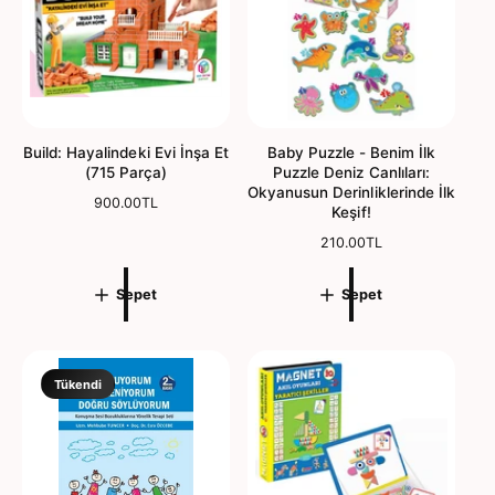
t
Build: Hayalindeki Evi İnşa Et
Baby Puzzle - Benim İlk
(715 Parça)
Puzzle Deniz Canlıları:
Okyanusun Derinliklerinde İlk
N
900.00TL
Keşif!
o
r
N
210.00TL
m
o
a
r
Sepet
Sepet
l
m
f
a
i
l
y
f
a
i
Tükendi
t
y
a
t