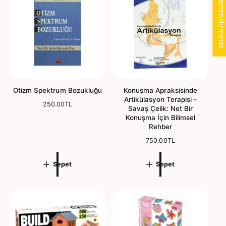
★ Değerlendirmele
a
y
t
a
t
Otizm Spektrum Bozukluğu
Konuşma Apraksisinde
Artikülasyon Terapisi -
N
250.00TL
Savaş Çelik: Net Bir
o
Konuşma İçin Bilimsel
r
Rehber
m
a
N
750.00TL
l
o
f
r
Sepet
Sepet
i
m
y
a
a
l
t
f
i
y
a