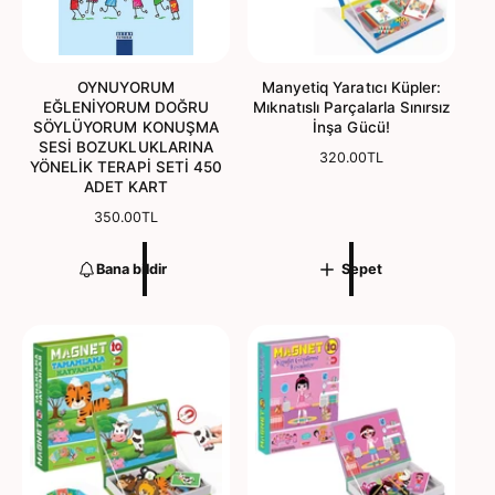
OYNUYORUM
Manyetiq Yaratıcı Küpler:
EĞLENİYORUM DOĞRU
Mıknatıslı Parçalarla Sınırsız
SÖYLÜYORUM KONUŞMA
İnşa Gücü!
SESİ BOZUKLUKLARINA
N
320.00TL
YÖNELİK TERAPİ SETİ 450
o
ADET KART
r
N
350.00TL
m
o
a
r
l
Bana bildir
Sepet
m
f
a
i
l
y
f
a
i
t
y
a
t