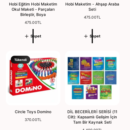
Hobi Eğitim Hobi Maketim
Hobi Maketim - Ahşap Araba
Okul Maketi - Parçaları
Seti
Birleştir, Boya
N
475.00TL
N
475.00TL
o
o
r
r
m
Sepet
Sepet
m
a
a
l
l
f
f
i
i
y
Tükendi
y
a
a
t
t
Circle Toys Domino
DİL BECERİLERİ SERİSİ (11
Cilt): Kapsamlı Gelişim İçin
N
370.00TL
Tam Bir Kaynak Seti
o