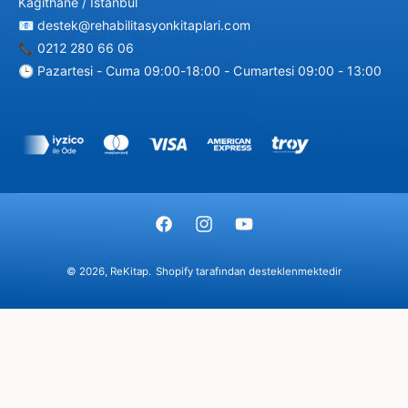
Kağıthane / İstanbul
📧 destek@rehabilitasyonkitaplari.com
📞 0212 280 66 06
🕒 Pazartesi - Cuma 09:00-18:00 - Cumartesi 09:00 - 13:00
Ö
d
e
m
F
I
Y
e
a
n
o
y
© 2026,
ReKitap
.
Shopify tarafından desteklenmektedir
c
s
u
ö
e
t
T
n
b
a
u
t
o
g
b
e
o
r
e
m
k
a