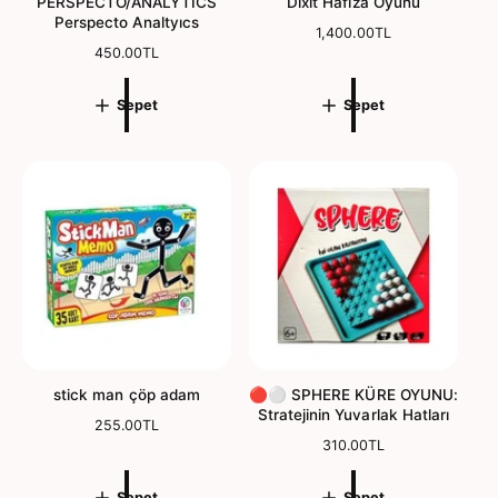
PERSPECTO/ANALYTICS
Dıxıt Hafıza Oyunu
Perspecto Analtyıcs
N
1,400.00TL
N
450.00TL
o
o
r
r
m
Sepet
Sepet
m
a
a
l
l
f
f
i
i
y
y
a
a
t
t
stick man çöp adam
🔴⚪ SPHERE KÜRE OYUNU:
Stratejinin Yuvarlak Hatları
N
255.00TL
o
N
310.00TL
r
o
m
r
Sepet
Sepet