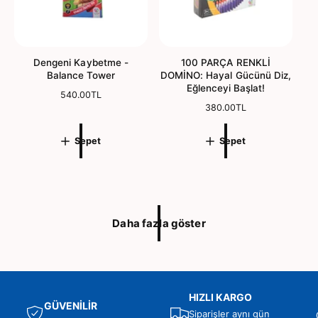
e
n
d
i
r
Dengeni Kaybetme -
100 PARÇA RENKLİ
m
Balance Tower
DOMİNO: Hayal Gücünü Diz,
Eğlenceyi Başlat!
e
N
540.00TL
o
N
380.00TL
r
o
m
r
Sepet
Sepet
a
m
l
a
f
l
i
f
y
i
a
y
Daha fazla göster
t
a
t
HIZLI KARGO
GÜVENİLİR
Siparişler aynı gün