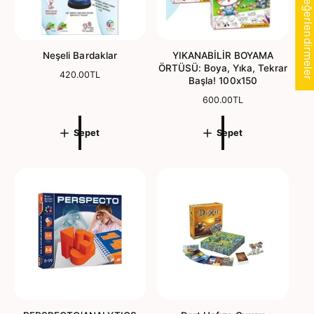
★ Değerlendirmele
Neşeli Bardaklar
YIKANABİLİR BOYAMA
ÖRTÜSÜ: Boya, Yıka, Tekrar
N
420.00TL
Başla! 100x150
o
r
N
600.00TL
m
o
a
r
Sepet
Sepet
l
m
f
a
i
l
y
f
a
i
t
y
a
t