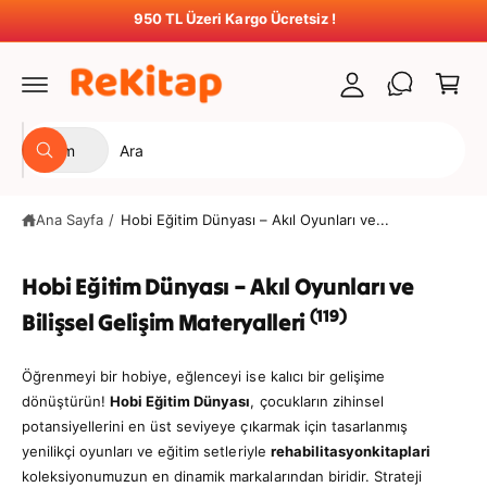
t
ğ
950 TL Üzeri Kargo Ücretsiz !
S
e
u
e
a
r
t
p
l
u
e
a
m
Ü
M
t
Tüm
a
A
r
a
r
ç
a
ü
ğ
Ana Sayfa
/
Hobi Eğitim Dünyası – Akıl Oyunları ve...
n
a
t
z
Hobi Eğitim Dünyası – Akıl Oyunları ve
ü
a
r
m
(119)
Bilişsel Gelişim Materyalleri
ü
ı
n
z
Öğrenmeyi bir hobiye, eğlenceyi ise kalıcı bir gelişime
ü
d
dönüştürün!
Hobi Eğitim Dünyası
, çocukların zihinsel
potansiyellerini en üst seviyeye çıkarmak için tasarlanmış
s
a
yenilikçi oyunları ve eğitim setleriyle
rehabilitasyonkitaplari
e
a
koleksiyonumuzun en dinamik markalarından biridir. Strateji