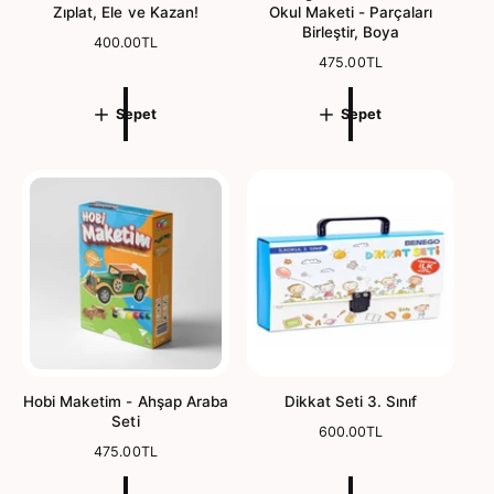
Zıplat, Ele ve Kazan!
Okul Maketi - Parçaları
Birleştir, Boya
N
400.00TL
o
N
475.00TL
r
o
m
r
Sepet
Sepet
a
m
l
a
f
l
i
f
y
i
a
y
t
a
t
Hobi Maketim - Ahşap Araba
Dikkat Seti 3. Sınıf
Seti
N
600.00TL
N
475.00TL
o
o
r
r
m