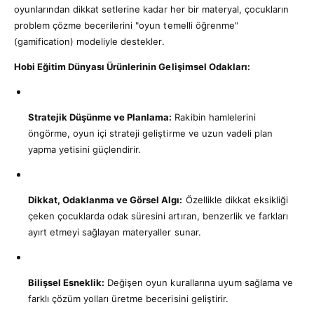
ç
r
oyunlarından dikkat setlerine kadar her bir materyal, çocukların
i
a
problem çözme becerilerini "oyun temelli öğrenme"
n
m
(gamification) modeliyle destekler.
a
Hobi Eğitim Dünyası Ürünlerinin Gelişimsel Odakları:
y
a
p
Stratejik Düşünme ve Planlama:
Rakibin hamlelerini
ı
öngörme, oyun içi strateji geliştirme ve uzun vadeli plan
yapma yetisini güçlendirir.
n
Dikkat, Odaklanma ve Görsel Algı:
Özellikle dikkat eksikliği
çeken çocuklarda odak süresini artıran, benzerlik ve farkları
ayırt etmeyi sağlayan materyaller sunar.
Bilişsel Esneklik:
Değişen oyun kurallarına uyum sağlama ve
farklı çözüm yolları üretme becerisini geliştirir.