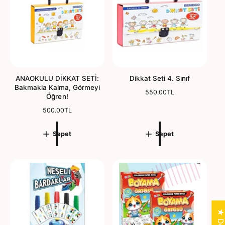
a
a
t
t
ANAOKULU DİKKAT SETİ:
Dikkat Seti 4. Sınıf
Bakmakla Kalma, Görmeyi
N
550.00TL
Öğren!
o
N
500.00TL
r
o
m
r
a
Sepet
Sepet
m
l
a
f
l
i
f
y
i
a
y
t
a
t