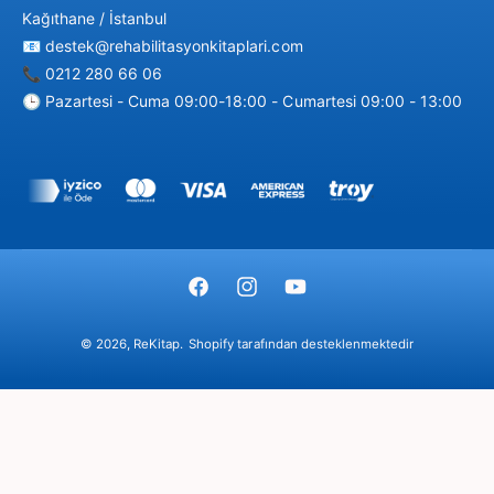
Kağıthane / İstanbul
📧 destek@rehabilitasyonkitaplari.com
📞 0212 280 66 06
🕒 Pazartesi - Cuma 09:00-18:00 - Cumartesi 09:00 - 13:00
Ö
d
e
m
F
I
Y
e
a
n
o
y
© 2026,
ReKitap
.
Shopify tarafından desteklenmektedir
c
s
u
ö
e
t
T
n
b
a
u
t
o
g
b
e
o
r
e
m