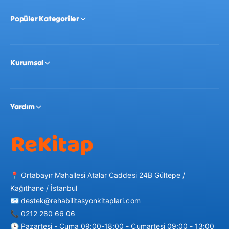
tablasındaki ilgili nesneyle eşleştirerek yüz yüze
gelecek şekilde yerleştirir.
Popüler Kategoriler
Dinamik Hedefler:
Yapılan her eşleşme, bir sonraki
oyuncu için yeni bir hedef nesne oluşturur.
Kurumsal
Seçim Stratejisi:
Sıradaki oyuncu, ya en son ortaya
çıkan nesneyi ya da ok yönündeki bir sonraki nesneyi
elindeki kartlarla eşleştirmeye çalışır.
Yardım
Final:
Elindeki tüm nesne kartlarını en hızlı şekilde
bitiren oyuncu oyunun galibi olur!
Teknik Özellikler:
📍 Ortabayır Mahallesi Atalar Caddesi 24B Gültepe /
Kağıthane / İstanbul
İçindekiler:
1 adet dayanıklı oyun tablası, 40 adet
📧 destek@rehabilitasyonkitaplari.com
📞 0212 280 66 06
nesne kartı (toplam 80 farklı görsel içerir).
🕒 Pazartesi - Cuma 09:00-18:00 - Cumartesi 09:00 - 13:00