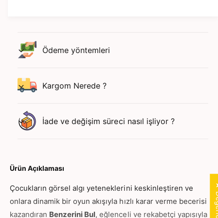
r
e
i
r
n
i
i
n
B
i
Ödeme yöntemleri
u
B
l
u
:
l
G
Kargom Nerede ?
:
ö
G
r
ö
s
r
İade ve değişim süreci nasıl işliyor ?
e
s
l
e
D
l
i
D
k
i
Ürün Açıklaması
k
k
a
★ Değer
k
Çocukların görsel algı yeteneklerini keskinleştiren ve
t
a
onlara dinamik bir oyun akışıyla hızlı karar verme becerisi
v
t
kazandıran
Benzerini Bul
, eğlenceli ve rekabetçi yapısıyla
e