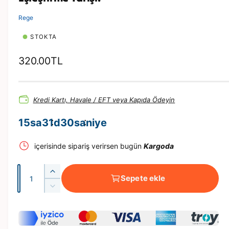
y
n
Rege
a
t
ı
STOKTA
n
N
320.00TL
o
r
Kredi Kartı, Havale / EFT veya Kapıda Ödeyin
m
a
15
sa
31
d
29
saniye
l
içerisinde sipariş verirsen bugün
Kargoda
f
i
A
B
y
Sepete ekle
d
e
B
a
n
e
e
z
t
n
t
e
z