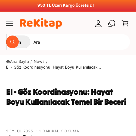
t
ğ
950 TL Üzeri Kargo Ücretsiz !
S
e
u
e
a
r
t
p
l
u
e
a
m
Ü
M
t
Tüm
a
A
r
a
r
ç
a
ü
ğ
Ana Sayfa
/
News
/
n
a
El - Göz Koordinasyonu: Hayat Boyu Kullanılacak...
t
z
ü
a
r
m
El - Göz Koordinasyonu: Hayat
ü
ı
Boyu Kullanılacak Temel Bir Beceri
n
z
ü
d
s
a
e
a
·
2 EYLÜL 2025
1 DAKIKALIK OKUMA