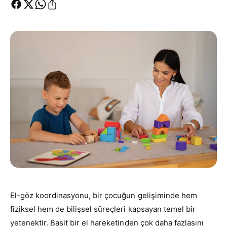
ç
r
i
a
n
m
a
y
a
p
ı
n
El-göz koordinasyonu, bir çocuğun gelişiminde hem
fiziksel hem de bilişsel süreçleri kapsayan temel bir
yetenektir. Basit bir el hareketinden çok daha fazlasını