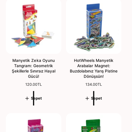
y
f
a
i
t
y
a
t
Manyetik Zeka Oyunu
HotWheels Manyetik
Tangram: Geometrik
Arabalar Magnet:
Şekillerle Sınırsız Hayal
Buzdolabınız Yarış Pistine
Gücü!
Dönüşsün!
N
120.00TL
N
134.00TL
o
o
r
r
Sepet
Sepet
m
m
a
a
l
l
f
f
i
i
y
y