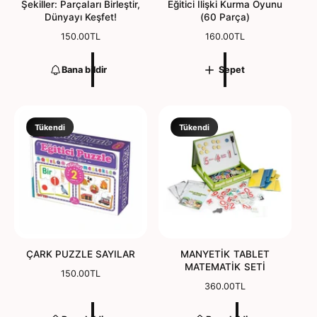
Şekiller: Parçaları Birleştir,
Eğitici İlişki Kurma Oyunu
Dünyayı Keşfet!
(60 Parça)
N
150.00TL
N
160.00TL
o
o
r
r
Bana bildir
Sepet
m
m
a
a
l
l
f
f
i
i
Tükendi
Tükendi
y
y
a
a
t
t
ÇARK PUZZLE SAYILAR
MANYETİK TABLET
MATEMATİK SETİ
N
150.00TL
o
N
360.00TL
r
o
m
r