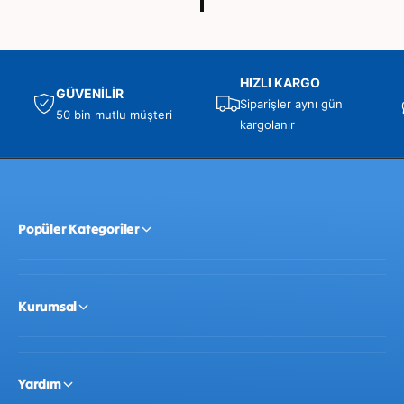
t
HIZLI KARGO
GÜVENİLİR
Siparişler aynı gün
50 bin mutlu müşteri
kargolanır
Popüler Kategoriler
Kurumsal
Yardım