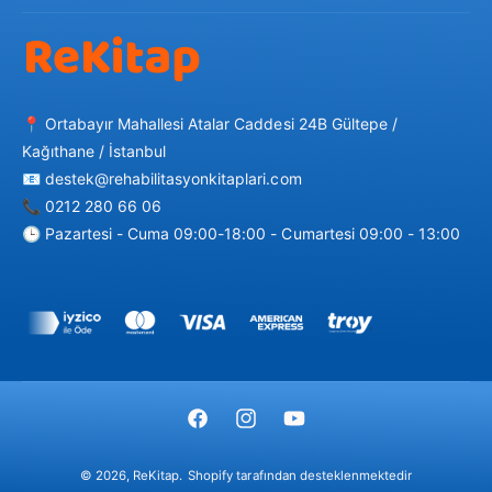
📍 Ortabayır Mahallesi Atalar Caddesi 24B Gültepe /
Kağıthane / İstanbul
📧 destek@rehabilitasyonkitaplari.com
📞 0212 280 66 06
🕒 Pazartesi - Cuma 09:00-18:00 - Cumartesi 09:00 - 13:00
Ö
d
e
m
F
I
Y
e
a
n
o
y
© 2026,
ReKitap
.
Shopify tarafından desteklenmektedir
c
s
u