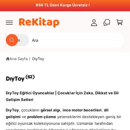
t
ğ
950 TL Üzeri Kargo Ücretsiz !
S
e
u
e
a
r
t
p
l
u
e
a
m
Ü
M
t
Tüm
a
A
r
a
r
ç
a
ü
ğ
Ana Sayfa
/
DıyToy
n
a
t
z
ü
a
(62)
DıyToy
r
m
ü
ı
DıyToy Eğitici Oyuncaklar | Çocuklar İçin Zeka, Dikkat ve Dil
n
z
Gelişim Setleri
ü
d
DıyToy
, çocukların
görsel algı
,
ince motor becerileri
,
dil
s
a
gelişimi
ve
problem çözme
yeteneklerini destekleyen geniş bir
e
a
eğitici oyuncak koleksiyonuna sahiptir. Uzmanlar tarafından
onaylanmış içerikleriyle öğrenmeyi eğlenceye dönüştüren bu