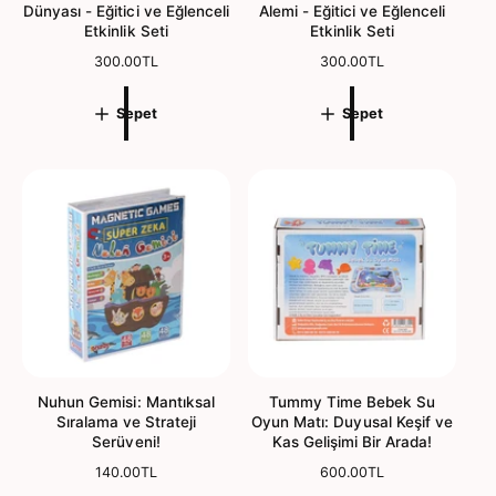
Dünyası - Eğitici ve Eğlenceli
Alemi - Eğitici ve Eğlenceli
Etkinlik Seti
Etkinlik Seti
N
300.00TL
N
300.00TL
o
o
r
r
Sepet
Sepet
m
m
a
a
l
l
f
f
i
i
y
y
a
a
t
t
Nuhun Gemisi: Mantıksal
Tummy Time Bebek Su
Sıralama ve Strateji
Oyun Matı: Duyusal Keşif ve
Serüveni!
Kas Gelişimi Bir Arada!
N
140.00TL
N
600.00TL
o
o