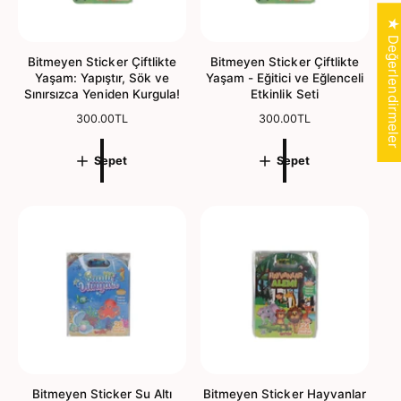
★ Değerlendirmele
Bitmeyen Sticker Çiftlikte
Bitmeyen Sticker Çiftlikte
Yaşam: Yapıştır, Sök ve
Yaşam - Eğitici ve Eğlenceli
Sınırsızca Yeniden Kurgula!
Etkinlik Seti
N
300.00TL
N
300.00TL
o
o
r
r
Sepet
Sepet
m
m
a
a
l
l
f
f
i
i
y
y
a
a
t
t
Bitmeyen Sticker Su Altı
Bitmeyen Sticker Hayvanlar