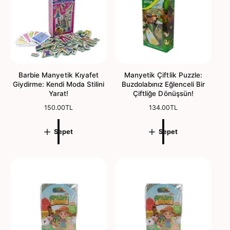
a
a
t
t
Barbie Manyetik Kıyafet
Manyetik Çiftlik Puzzle:
Giydirme: Kendi Moda Stilini
Buzdolabınız Eğlenceli Bir
Yarat!
Çiftliğe Dönüşsün!
N
150.00TL
N
134.00TL
o
o
r
r
Sepet
Sepet
m
m
a
a
l
l
f
f
i
i
y
y
a
a
t
t