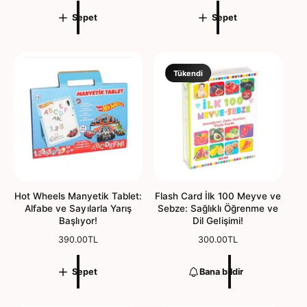
r
r
Sepet
Sepet
m
m
a
a
l
l
f
f
i
i
Tükendi
y
y
a
a
t
t
Hot Wheels Manyetik Tablet:
Flash Card İlk 100 Meyve ve
Alfabe ve Sayılarla Yarış
Sebze: Sağlıklı Öğrenme ve
Başlıyor!
Dil Gelişimi!
N
390.00TL
N
300.00TL
o
o
r
r
Sepet
Bana bildir
m
m
a
a
l
l