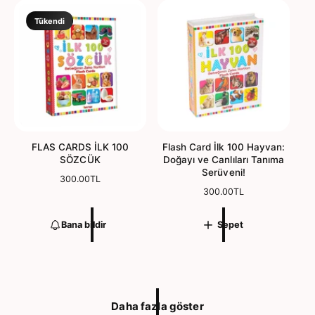
f
f
i
i
Tükendi
y
y
a
a
t
t
FLAS CARDS İLK 100
Flash Card İlk 100 Hayvan:
SÖZCÜK
Doğayı ve Canlıları Tanıma
Serüveni!
N
300.00TL
o
N
300.00TL
r
o
m
r
Bana bildir
Sepet
a
m
l
a
f
l
i
f
y
i
a
y
Daha fazla göster
t
a