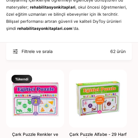
ç
r
materyaller;
rehabilitasyonkitaplari
, okul öncesi öğretmenleri,
i
a
özel eğitim uzmanları ve bilinçli ebeveynler için ilk tercihtir.
n
m
Bilişsel performansı artıran güvenli ve kaliteli DıyToy ürünleri
a
şimdi
rehabilitasyonkitaplari.com
'da.
y
a
p
Filtrele ve sırala
62 ürün
ı
n
Tükendi
Çark Puzzle Renkler ve
Çark Puzzle Alfabe - 29 Harf