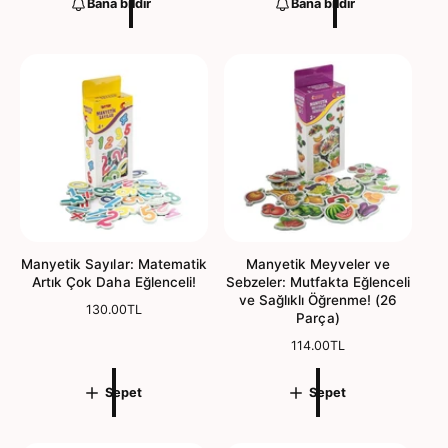
Bana bildir
Bana bildir
a
m
l
a
f
l
i
f
y
i
a
y
t
a
t
Manyetik Sayılar: Matematik
Manyetik Meyveler ve
Artık Çok Daha Eğlenceli!
Sebzeler: Mutfakta Eğlenceli
ve Sağlıklı Öğrenme! (26
N
130.00TL
Parça)
o
r
N
114.00TL
m
o
a
r
Sepet
Sepet
l
m
f
a
i
l