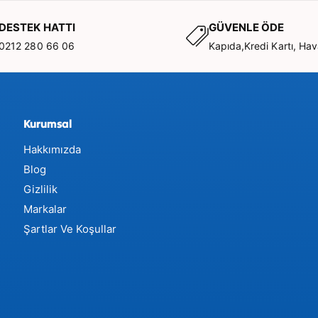
DESTEK HATTI
GÜVENLE ÖDE
0212 280 66 06
Kapıda,Kredi Kartı, Hav
Kurumsal
Hakkımızda
Blog
Gizlilik
Markalar
alma ve
Şartlar Ve Koşullar
esi ve ses
lık).