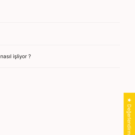
asıl işliyor ?
★ Değerlendirmeler