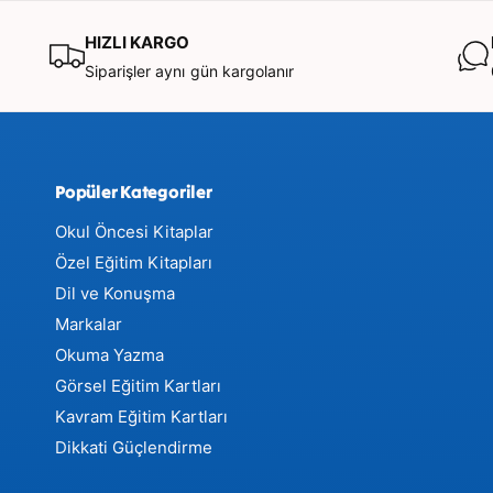
HIZLI KARGO
Siparişler aynı gün kargolanır
2. 🔍 Gelişim Alanları Tablosu
Popüler Kategoriler
Okul Öncesi Kitaplar
Gelişim
Uygulama
Çocuğa Katkısı
Özel Eğitim Kitapları
Alanı
Dil ve Konuşma
Markalar
Harf
Bilişsel
Sembolleri tanıma, hafızaya 
Tanıma
Gelişim
seslerle eşleştirme yetisi.
Okuma Yazma
Görsel Eğitim Kartları
Kelime
Dil ve
Kelime dağarcığının genişlem
Kavram Eğitim Kartları
Oluşturma
Konuşma
farkındalığı (fonolojik farkında
Dikkati Güçlendirme