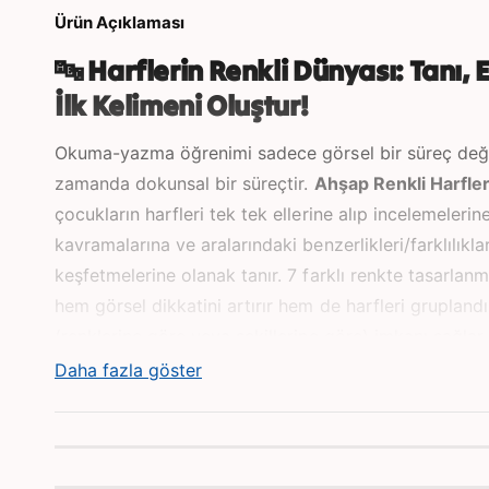
d
Ürün Açıklaması
a
o
y
🔤 Harflerin Renkli Dünyası: Tanı, E
n
a
İlk Kelimeni Oluştur!
t
ı
n
Okuma-yazma öğrenimi sadece görsel bir süreç deği
zamanda dokunsal bir süreçtir.
Ahşap Renkli Harfle
çocukların harfleri tek tek ellerine alıp incelemelerine,
kavramalarına ve aralarındaki benzerlikleri/farklılıklar
keşfetmelerine olanak tanır. 7 farklı renkte tasarlanm
hem görsel dikkatini artırır hem de harfleri grupland
(renklerine göre veya şekillerine göre) imkanı sağlar.
Daha fazla göster
✨ Setin Temel Özellikleri ve Kazanımları:
Erken Okuryazarlık Temeli:
Harf farkındalığı oluş