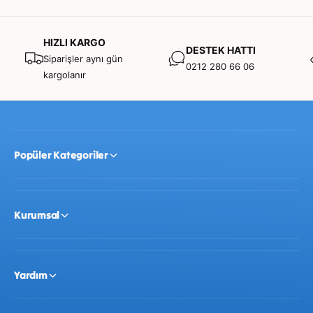
Malzeme ve Tasarım:
HIZLI KARGO
DESTEK HATTI
Siparişler aynı gün
0212 280 66 06
kargolanır
Malzeme:
Sağlam ve dayanıklı
ahşap
malzemeden
üretilmiştir. Çocuk sağlığına uygun boyalar
kullanılmıştır.
Popüler Kategoriler
Parça Sayısı:
4 parça (Yeni başlayanlar ve dikkat
süresi kısa olan çocuklar için idealdir).
Kurumsal
Konu:
Sevimli tavşan figürü.
Yardım