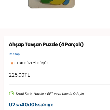
ç
r
i
a
n
m
a
y
M
a
e
d
p
y
Ahşap Tavşan Puzzle (4 Parçalı)
a
ı
1
m
n
ReKitap
o
d
STOK DÜZEYI DÜŞÜK
d
a
o
N
225.00TL
y
n
o
a
t
r
ı
n
Kredi Kartı, Havale / EFT veya Kapıda Ödeyin
m
a
02
sa
40
d
05
saniye