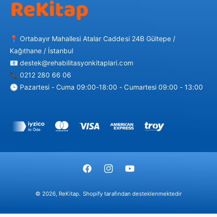
Kazandırdığı Temel Beceriler:
📍 Ortabayır Mahallesi Atalar Caddesi 24B Gültepe /
İnce Motor Becerileri:
Parçaları tutup uygun yere
Kağıthane / İstanbul
yerleştirme, parmak kaslarını ve el-göz
📧 destek@rehabilitasyonkitaplari.com
koordinasyonunu güçlendirir.
📞 0212 280 66 06
🕒 Pazartesi - Cuma 09:00-18:00 - Cumartesi 09:00 - 13:00
Şekil ve Uzamsal Algı:
Parçaların şeklini ve nereye
Ö
ait olduğunu görsel olarak algılama yeteneğini
d
geliştirir.
e
m
F
I
Y
e
Problem Çözme:
Yapbozun tamamlanması için
a
n
o
y
mantık yürütme ve problem çözme becerisi
© 2026,
ReKitap
.
Shopify tarafından desteklenmektedir
c
s
u
ö
kazandırır.
e
t
T