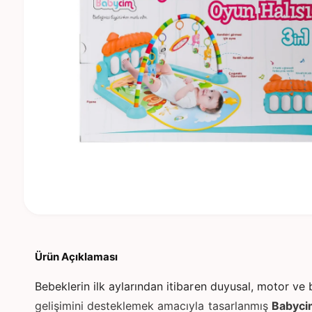
n
m
a
y
a
p
ı
n
M
e
d
y
Ürün Açıklaması
a
1
m
Bebeklerin ilk aylarından itibaren duyusal, motor ve b
o
d
gelişimini desteklemek amacıyla tasarlanmış
Babyci