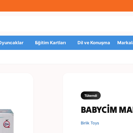
 Oyuncaklar
Eğitim Kartları
Dil ve Konuşma
Markal
Tükendi
BABYCİM MA
Birlik Toys