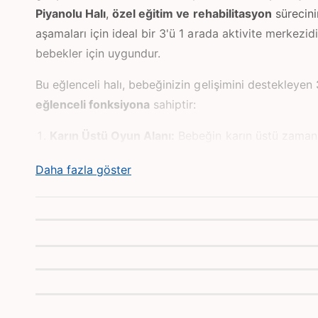
d
Piyanolu Halı
,
özel eğitim ve rehabilitasyon
sürecini
a
o
aşamaları için ideal bir 3'ü 1 arada aktivite merkezidi
y
n
bebekler için uygundur.
a
t
ı
Bu eğlenceli halı, bebeğinizin gelişimini destekleyen
n
eğlenceli fonksiyona
sahiptir:
Karın Üstü Oyun Alanı:
Bebeğin karın üstü zaman
time) uzatarak
boyun ve omuz kaslarının
güçlenm
Daha fazla göster
yardımcı olur.
Piyano (Ayakla veya Elle Çalma):
Bebeğin ayaklar
elleriyle tuşlara basarak ses çıkarması,
kaba motor
neden-sonuç ilişkisini
ve
işitsel algısını
geliştirir.
Ninnili Müzik:
Sakinleştirici
ninnili müzik
modu, be
işitsel duyularını uyarır ve rahatlamasına yardımcı 