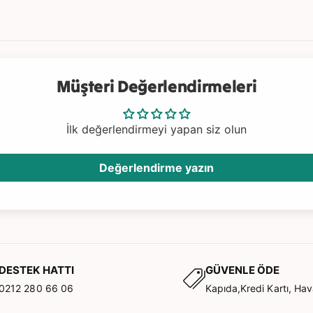
a
 çeken bu halı,
n
d
a
ceğiniz en
e
d
d
e
i
d
ya dahil
a
Müşteri Değerlendirmeleri
i
r
a
t
z
ı
İlk değerlendirmeyi yapan siz olun
a
r
l
ı
t
Değerlendirme yazın
n
ı
n
DESTEK HATTI
GÜVENLE ÖDE
0212 280 66 06
Kapıda,Kredi Kartı, Hav