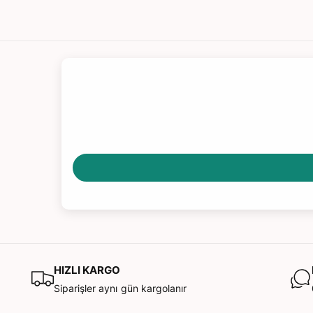
Canlı renkleri ve ilgi çekici tasarımıyla görsel dikkati
bebeğinizin
rehabilitasyonkitaplari.com
'dan alabile
erken dönem gelişim materyallerinden biridir.
Önemli Not:
Ürün 2x1.5V AA pil ile çalışır. Piller kutu
değildir.
HIZLI KARGO
Siparişler aynı gün kargolanır