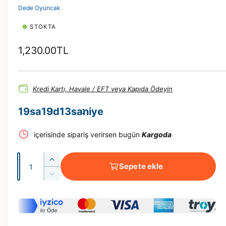
n
Dede Oyuncak
a
t
ı
STOKTA
n
N
1,230.00TL
o
r
Kredi Kartı, Havale / EFT veya Kapıda Ödeyin
m
a
19
sa
19
d
13
saniye
l
içerisinde sipariş verirsen bugün
Kargoda
f
i
A
B
y
Sepete ekle
d
A
B
a
R
e
A
B
t
R
t
I
B
E
I