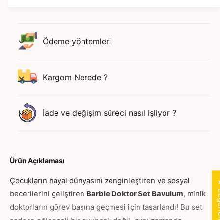
D
E
O
D
K
O
T
K
Ödeme yöntemleri
O
T
R
O
S
R
E
Kargom Nerede ?
S
T
E
B
T
A
B
İade ve değişim süreci nasıl işliyor ?
V
A
U
V
L
U
U
L
M
U
Ürün Açıklaması
(
M
Ü
(
Çocukların hayal dünyasını zenginleştiren ve sosyal
★ Değer
r
Ü
becerilerini geliştiren
Barbie Doktor Set Bavulum
, minik
ü
r
doktorların görev başına geçmesi için tasarlandı! Bu set
n
ü
o