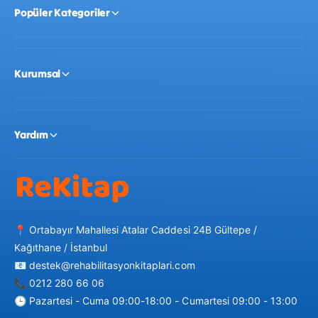
Popüler Kategoriler
Üretim:
Yerli üretim, sağlık testli.
Kurumsal
Kutu Ölçüsü:
23.5 x 35.5 x 12.5 cm.
Yardım
Yaş Sınırı:
3 yaş ve üzeri çocuklar için uygundur
(Küçük parça içerdiğinden 3 yaş altı için uygun
değildir).
Özel eğitimde sembolik oyun süreçlerini desteklemek ve
📍 Ortabayır Mahallesi Atalar Caddesi 24B Gültepe /
çocukların medikal süreçlere adaptasyonunu
Kağıthane / İstanbul
kolaylaştırmak için ideal bir materyal:
📧 destek@rehabilitasyonkitaplari.com
rehabilitasyonkitaplari
güvencesiyle
📞 0212 280 66 06
rehabilitasyonkitaplar.com
'da.
🕒 Pazartesi - Cuma 09:00-18:00 - Cumartesi 09:00 - 13:00