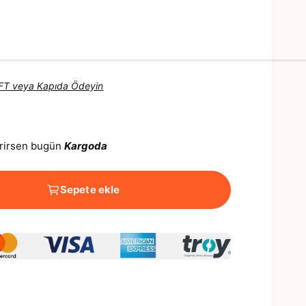
 EFT veya Kapıda Ödeyin
verirsen bugün
Kargoda
Sepete ekle
M
e
d
y
a
3
m
o
d
d