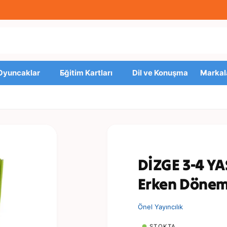
 Oyuncaklar
Eğitim Kartları
Dil ve Konuşma
Markal
DİZGE 3-4 YAŞ
Erken Dönem 
Önel Yayıncılık
STOKTA