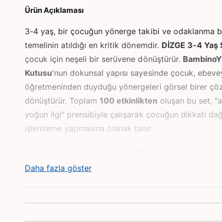
d
Ürün Açıklaması
a
o
y
3-4 yaş, bir çocuğun yönerge takibi ve odaklanma be
n
a
temelinin atıldığı en kritik dönemdir.
DİZGE 3-4 Yaş 
t
ı
çocuk için neşeli bir serüvene dönüştürür.
BambinoY
n
Kutusu
'nun dokunsal yapısı sayesinde çocuk, ebev
öğretmeninden duyduğu yönergeleri görsel birer ç
dönüştürür. Toplam
100 etkinlikten
oluşan bu set, "a
yoğun ilgi" prensibiyle çalışarak çocuğun dikkati dağ
işlemleme yapmasına olanak tanır.
✨ DİZGE 3-4 Yaş Setinin Öne Çıkan Gelişim
Kazanımları:
Daha fazla göster
Erken Odaklanma ve Dinleme:
İşitsel uyaranlara 