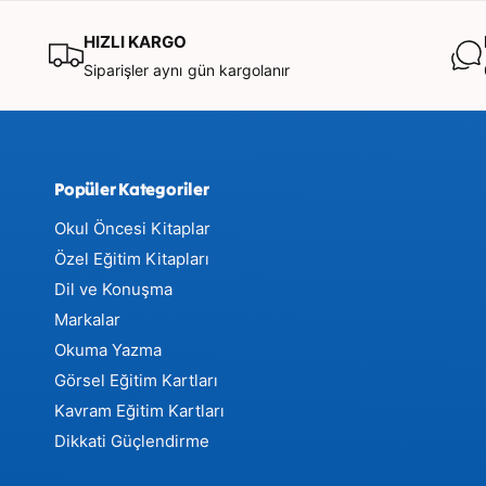
düzenleme (organizasyon) yetisi geliştirir.
HIZLI KARGO
Siparişler aynı gün kargolanır
Özel Eğitime Tam Destek:
rehabilitasyonkitaplar
Dil Gecikmesi, Ortak Dikkat eksikliği veya Erken 
İşlemleme güçlüğü yaşayan çocuklar için bilimsel t
Popüler Kategoriler
hiyerarşik bir
rehabilitasyon materyali
dir.
Okul Öncesi Kitaplar
📦 Set İçeriği (11 Kitap + Kontrol Kutusu):
Özel Eğitim Kitapları
Dil ve Konuşma
Markalar
BambinoYUP Kontrol Kutusu:
3-4 yaş grubunun 
Okuma Yazma
becerilerine uygun, kolay kavranabilir taşlarla kont
Görsel Eğitim Kartları
Kavram Eğitim Kartları
Dikkati Güçlendirme
Uygulayıcı El Kitabı:
Ses kaynağı olan yetişkin içi