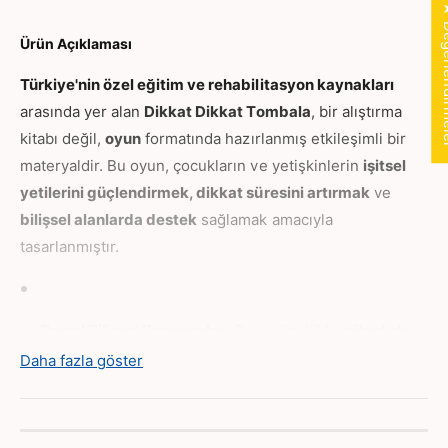
a
★ Değer
ç
i
i
ç
Ürün Açıklaması
n
i
a
n
Türkiye'nin özel eğitim ve rehabilitasyon kaynakları
d
a
arasında yer alan
Dikkat Dikkat Tombala
, bir alıştırma
e
d
kitabı değil,
oyun
formatında hazırlanmış etkileşimli bir
d
e
i
materyaldir. Bu oyun, çocukların ve yetişkinlerin
işitsel
d
a
i
yetilerini güçlendirmek, dikkat süresini artırmak
ve
r
a
bilişsel alanlarda destek
sağlamak amacıyla
t
z
ı
tasarlanmıştır.
a
r
l
ı
t
n
ı
Temel Bilişsel Kazanımlar:
Oyun, özellikle
işitsel algı,
n
dikkat ve bellek
süreçlerinde sorunu olan bireylere
Daha fazla göster
destek olmayı hedefler. Oyun formatı sayesinde,
yoğunlaşma ve odaklanma becerileri neşeli bir yolla
gelişir.