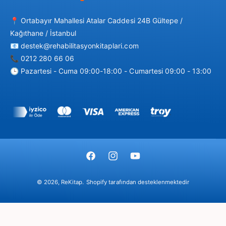
📍 Ortabayır Mahallesi Atalar Caddesi 24B Gültepe /
Kağıthane / İstanbul
📧 destek@rehabilitasyonkitaplari.com
📞 0212 280 66 06
🕒 Pazartesi - Cuma 09:00-18:00 - Cumartesi 09:00 - 13:00
Ö
d
e
m
F
I
Y
e
a
n
o
y
© 2026,
ReKitap
.
Shopify tarafından desteklenmektedir
c
s
u
ö
e
t
T
n
b
a
u
t