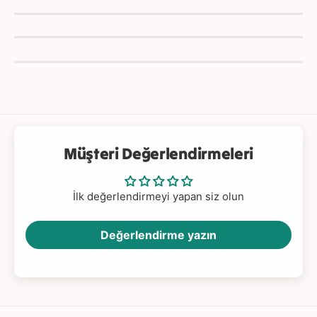
Hedef Kitle ve Kullanım:
İlköğretim birinci sınıftan
itibaren
kullanılmaya uygundur. Üst yaş sınırı yoktur;
gerektiğinde
öğrenme, dil, dikkat, bellek süreçlerinde
sorun yaşayan yetişkinlerde
de kullanılabilir.
Müşteri Değerlendirmeleri
Sosyal ve Eğlenceli Öğrenme:
Tombala formatı,
birden fazla kişinin birlikte oynamasına imkan tanır, bu
İlk değerlendirmeyi yapan siz olun
da
sosyal etkileşimi
ve
sıra bekleme
becerilerini
geliştirir.
Değerlendirme yazın
Uygulayıcı Desteği:
Kitabın nasıl oyuna
dönüştürüleceği ve oyun kuralları, son sayfalarda