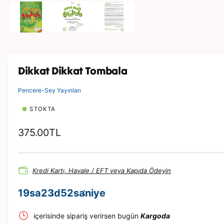
e
d
y
a
1
m
o
d
d
Dikkat Dikkat Tombala
a
o
y
Pencere-Sey Yayınları
n
a
STOKTA
t
ı
n
N
375.00TL
o
r
Kredi Kartı, Havale / EFT veya Kapıda Ödeyin
m
a
19
sa
23
d
51
saniye
l
içerisinde sipariş verirsen bugün
Kargoda
f