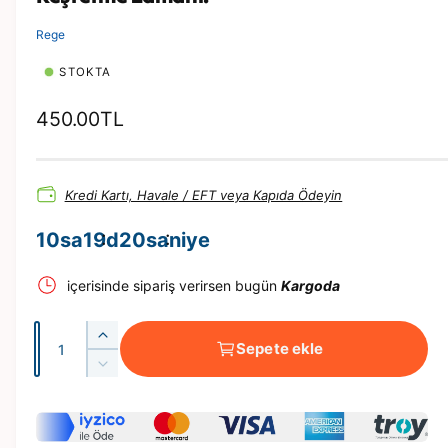
y
n
Rege
a
t
ı
STOKTA
n
N
450.00TL
o
r
Kredi Kartı, Havale / EFT veya Kapıda Ödeyin
m
a
10
sa
19
d
20
saniye
l
içerisinde sipariş verirsen bugün
Kargoda
f
i
A
E
y
Sepete ekle
d
ğ
E
a
l
e
ğ
e
t
l
t
n
e