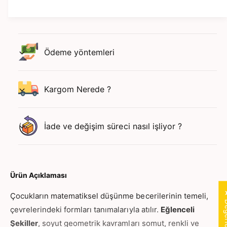
c
n
e
c
l
e
i
l
Ş
i
Ödeme yöntemleri
e
Ş
k
e
i
k
l
Kargom Nerede ?
i
l
l
e
l
r
e
İade ve değişim süreci nasıl işliyor ?
:
r
G
:
e
G
o
e
m
o
Ürün Açıklaması
e
m
t
★ Değer
e
Çocukların matematiksel düşünme becerilerinin temeli,
r
t
çevrelerindeki formları tanımalarıyla atılır.
Eğlenceli
i
r
Şekiller
, soyut geometrik kavramları somut, renkli ve
k