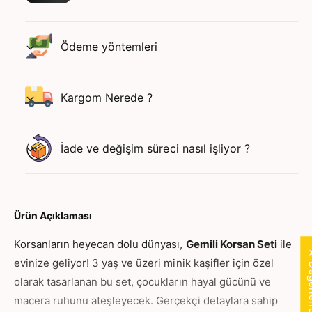
r
a
s
n
a
S
n
Ödeme yöntemleri
e
S
t
e
i
t
Kargom Nerede ?
i
i
ç
i
i
ç
n
İade ve değişim süreci nasıl işliyor ?
i
a
n
d
a
e
d
d
e
i
Ürün Açıklaması
d
a
i
Korsanların heyecan dolu dünyası,
Gemili Korsan Seti
ile
r
a
★ Değer
t
evinize geliyor! 3 yaş ve üzeri minik kaşifler için özel
z
ı
a
olarak tasarlanan bu set, çocukların hayal gücünü ve
r
l
macera ruhunu ateşleyecek. Gerçekçi detaylara sahip
ı
t