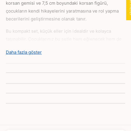
n
korsan gemisi ve 7,5 cm boyundaki korsan figürü,
ı
çocukların kendi hikayelerini yaratmasına ve rol yapma
n
becerilerini geliştirmesine olanak tanır.
Bu kompakt set, küçük eller için idealdir ve kolayca
taşınabilir. Çocuklarınız bu setle hem eğlenecek hem de
yaratıcı oyunlar kurarak sosyal ve duygusal becerilerini
Daha fazla göster
geliştirecekler. Setin içerisinde bulunan figürler ve gemi
ile sonsuz maceralara atılmak mümkün.
Figür Boyu:
7,5 cm
Kutu Boyutları:
12,7x19x19,5 cm