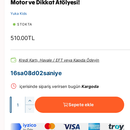
Motor ve Dikkat Atölyesi!
m
o
d
Yuka Kids
d
a
STOKTA
o
y
n
N
510.00TL
a
t
o
ı
n
r
Kredi Kartı, Havale / EFT veya Kapıda Ödeyin
m
a
16
sa
08
d
01
saniye
l
içerisinde sipariş verirsen bugün
Kargoda
f
i
A
İ
y
Sepete ekle
d
p
İ
a
e
e
p
B
t
e
t
o
B