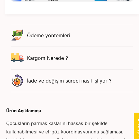
n
o
c
n
u
c
k
u
D
k
Ödeme yöntemleri
i
D
z
i
m
z
e
Kargom Nerede ?
m
(
e
K
(
ü
K
İade ve değişim süreci nasıl işliyor ?
ç
ü
ü
ç
k
ü
B
k
o
B
Ürün Açıklaması
y
o
)
y
Çocukların parmak kaslarını hassas bir şekilde
:
)
kullanabilmesi ve el-göz koordinasyonunu sağlaması,
İ
: