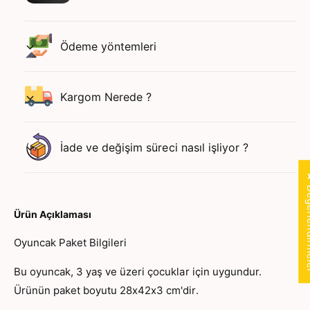
a
i̇
m
r
i̇
S
r
Ödeme yöntemleri
e
S
t
e
i̇
t
Kargom Nerede ?
i
i̇
ç
i
i
ç
n
İade ve değişim süreci nasıl işliyor ?
i
a
n
d
a
★ Değer
e
d
d
e
i
Ürün Açıklaması
d
a
i
Oyuncak Paket Bilgileri
r
a
t
z
Bu oyuncak, 3 yaş ve üzeri çocuklar için uygundur.
ı
a
r
Ürünün paket boyutu 28x42x3 cm'dir.
l
ı
t