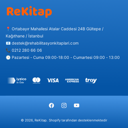
📍 Ortabayır Mahallesi Atalar Caddesi 24B Gültepe /
Kağıthane / İstanbul
📧 destek@rehabilitasyonkitaplari.com
📞 0212 280 66 06
🕒 Pazartesi - Cuma 09:00-18:00 - Cumartesi 09:00 - 13:00
Ö
d
e
m
F
I
Y
e
a
n
o
y
© 2026,
ReKitap
.
Shopify tarafından desteklenmektedir
c
s
u
ö