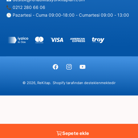
📞 0212 280 66 06
🕒 Pazartesi - Cuma 09:00-18:00 - Cumartesi 09:00 - 13:00
Ö
d
e
m
F
I
Y
e
a
n
o
y
© 2026,
ReKitap
.
Shopify tarafından desteklenmektedir
c
s
u
ö
e
t
T
n
b
a
u
t
o
g
b
e
o
r
e
m
k
a
l
Sepete ekle
m