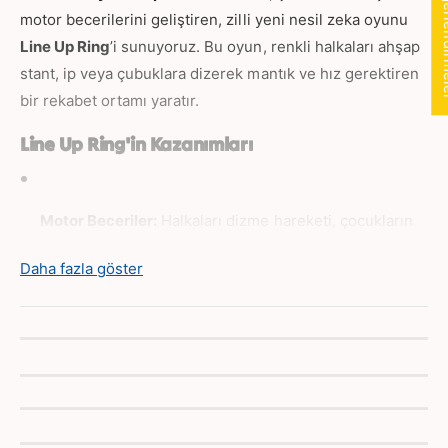
★ Değer
ı
t
motor becerilerini geliştiren, zilli yeni nesil zeka oyunu
n
ı
Line Up Ring
’i sunuyoruz. Bu oyun, renkli halkaları ahşap
n
stant, ip veya çubuklara dizerek mantık ve hız gerektiren
bir rekabet ortamı yaratır.
Line Up Ring'in Kazanımları
Motor Beceriler:
Halkaları dizme hareketi, çocukların
ince motor becerilerini
ve el-göz koordinasyonunu
Daha fazla göster
güçlendirir.
Örüntü ve Uzamsal Algı:
Soru kartlarındaki desenleri
takip ederek
örüntü oluşturma
ve
uzamsal algılama
yetenekleri gelişir.