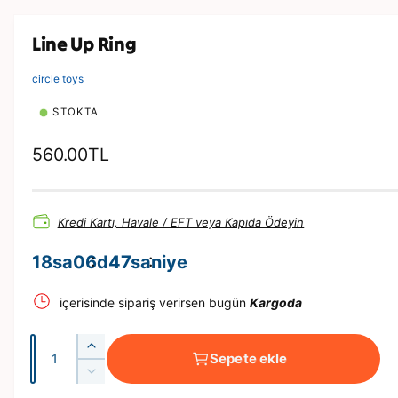
e
d
y
Line Up Ring
a
1
m
circle toys
o
d
STOKTA
d
a
o
N
560.00TL
y
n
o
a
t
r
ı
n
Kredi Kartı, Havale / EFT veya Kapıda Ödeyin
m
a
18
sa
06
d
47
saniye
l
içerisinde sipariş verirsen bugün
Kargoda
f
i
A
L
y
Sepete ekle
d
i
L
a
n
e
i