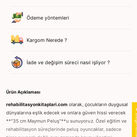
3
C
5
m
C
Ödeme yöntemleri
i
m
ç
i
i
ç
n
Kargom Nerede ?
i
a
n
d
a
e
d
İade ve değişim süreci nasıl işliyor ?
d
e
i
d
a
i
r
a
t
z
Ürün Açıklaması
ı
a
r
l
rehabilitasyonkitaplari.com
olarak, çocukların duygusal
ı
★ Değer
t
dünyalarına eşlik edecek ve onlara güven hissi verecek
n
ı
**"35 cm Maymun Peluş"**u sunuyoruz. Özel eğitim ve
n
rehabilitasyon süreçlerinde peluş oyuncaklar, sadece