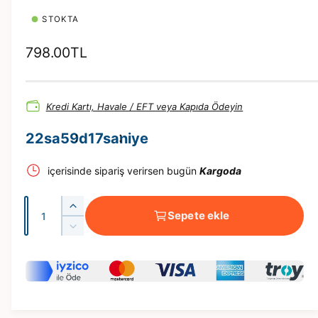
n
a
STOKTA
t
ı
n
N
798.00TL
o
r
Kredi Kartı, Havale / EFT veya Kapıda Ödeyin
m
a
22
sa
59
d
16
saniye
l
içerisinde sipariş verirsen bugün
Kargoda
f
i
A
M
y
Sepete ekle
d
a
M
a
y
e
a
m
t
y
t
u
m
n
u
3
n
5