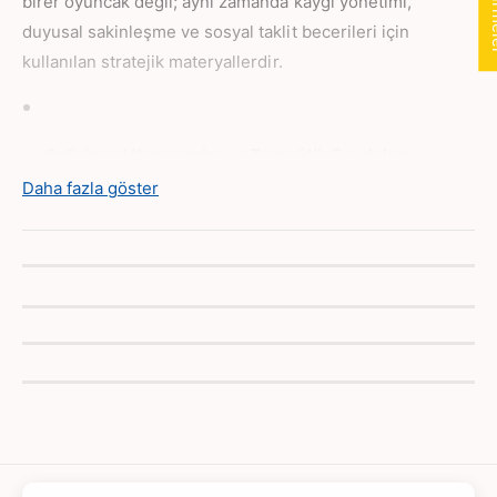
birer oyuncak değil; aynı zamanda kaygı yönetimi,
duyusal sakinleşme ve sosyal taklit becerileri için
kullanılan stratejik materyallerdir.
Gelişimsel Kazanımlar ve Terapötik Faydalar:
Daha fazla göster
Sosyal-Duygusal Gelişim ve Güvenli Bağlanma:
Yumuşak dokulu bu sevimli maymun, çocukların
stresli anlarda sarılarak sakinleşmelerini sağlayan
bir "geçiş nesnesi" işlevi görür. Kendini güvende
hisseden çocuğun öğrenme süreçlerine
odaklanması kolaylaşır.
Duyusal Regülasyon:
Yüksek kaliteli ve yumuşak