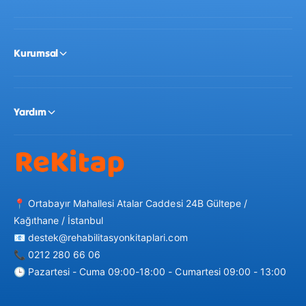
Ürün Özellikleri ve Tasarım:
Kurumsal
İdeal Boyut:
$35 \text{ cm}$
boyuyla küçük
Yardım
çocukların tam olarak kucaklayabileceği,
taşıyabileceği ve her yere yanında götürebileceği
ergonomik bir boyuttadır.
📍 Ortabayır Mahallesi Atalar Caddesi 24B Gültepe /
Farklı Renk Seçenekleri:
Mevcut renk alternatifleri,
Kağıthane / İstanbul
çocukların görsel tercihlerine hitap eder ve
📧 destek@rehabilitasyonkitaplari.com
odalarına neşeli bir dekoratif dokunuş katar.
📞 0212 280 66 06
🕒 Pazartesi - Cuma 09:00-18:00 - Cumartesi 09:00 - 13:00