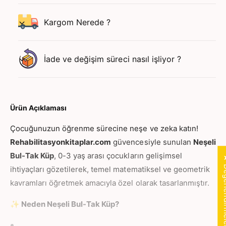
A
K
K
Ü
Kargom Nerede ?
K
P
Ü
i
P
ç
i
İade ve değişim süreci nasıl işliyor ?
i
ç
n
i
a
n
d
a
e
d
Ürün Açıklaması
d
e
i
d
Çocuğunuzun öğrenme sürecine neşe ve zeka katın!
a
i
Rehabilitasyonkitaplar.com
güvencesiyle sunulan
Neşeli
r
a
Bul-Tak Küp
, 0-3 yaş arası çocukların gelişimsel
t
★ Değer
z
ı
ihtiyaçları gözetilerek, temel matematiksel ve geometrik
a
r
l
kavramları öğretmek amacıyla özel olarak tasarlanmıştır.
ı
t
n
ı
✨ Neden Neşeli Bul-Tak Küp?
n