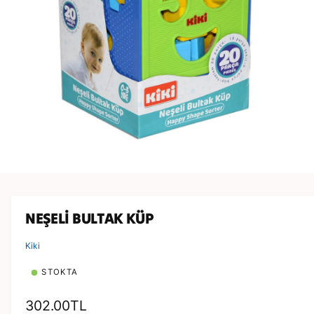
ç
r
i
a
n
m
a
y
a
p
ı
n
M
e
d
y
NEŞELİ BULTAK KÜP
a
1
m
Kiki
o
d
STOKTA
d
a
o
N
302.00TL
y