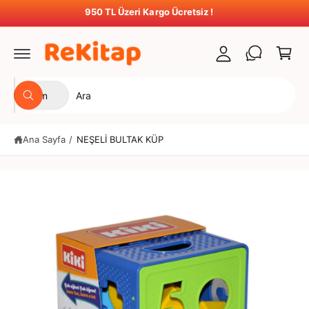
t
ğ
950 TL Üzeri Kargo Ücretsiz !
S
e
u
e
a
r
t
p
l
u
e
a
m
Ü
M
t
Ü
Tüm
a
A
r
a
r
r
ç
ü
a
ü
ğ
n
Ana Sayfa
/
NEŞELİ BULTAK KÜP
n
a
b
il
t
z
g
ü
a
i
s
r
m
i
ü
ı
n
e
n
z
a
ü
d
tl
a
s
a
e
a