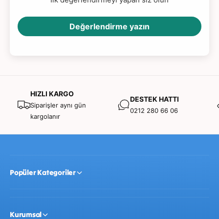
motor planlama yeteneğini destekler.
Değerlendirme yazın
Dokunsal (Taktil) Ayrım:
Parçaların formlarını elleriyle
hisseden çocuk, dokunsal duyusunu kullanarak
nesneler arası farkları ayırt etmeyi öğrenir.
🎯 Kullanım Alanları:
HIZLI KARGO
DESTEK HATTI
Siparişler aynı gün
0212 280 66 06
kargolanır
0-3 Yaş Erken Çocukluk:
Şekil, renk ve sayı
farkındalığı kazanmak, neden-sonuç ilişkisini
keşfetmek için.
Popüler Kategoriler
Özel Eğitim ve Rehabilitasyon:
Zihinsel işlemleme
hızı, dikkat dağınıklığı ve nesne manipülasyonu
Kurumsal