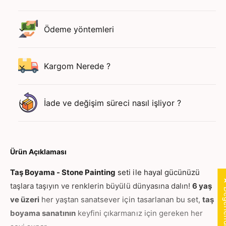
a
a
m
-
a
Ödeme yöntemleri
S
-
t
S
o
t
n
Kargom Nerede ?
o
e
n
P
e
a
P
İade ve değişim süreci nasıl işliyor ?
i
a
n
i
t
n
i
t
n
i
Ürün Açıklaması
g
n
/
g
Taş Boyama - Stone Painting
seti ile hayal gücünüzü
+
★ Değer
/
taşlara taşıyın ve renklerin büyülü dünyasına dalın!
6 yaş
6
+
ve üzeri
her yaştan sanatsever için tasarlanan bu set,
taş
y
6
a
boyama sanatının
keyfini çıkarmanız için gereken her
y
ş
a