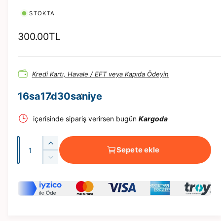
n
a
STOKTA
t
ı
n
N
300.00TL
o
r
Kredi Kartı, Havale / EFT veya Kapıda Ödeyin
m
a
16
sa
17
d
29
saniye
l
içerisinde sipariş verirsen bugün
Kargoda
f
i
A
T
y
Sepete ekle
d
a
T
a
ş
e
a
B
t
ş
t
o
B
y
o
a
y
m