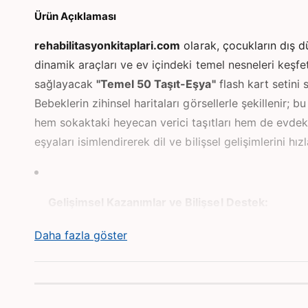
a
o
Ürün Açıklaması
y
n
rehabilitasyonkitaplari.com
olarak, çocukların dış 
a
t
dinamik araçları ve ev içindeki temel nesneleri keşfe
ı
n
sağlayacak
"Temel 50 Taşıt-Eşya"
flash kart setini
Bebeklerin zihinsel haritaları görsellerle şekillenir; b
hem sokaktaki heyecan verici taşıtları hem de evdek
eşyaları isimlendirerek dil ve bilişsel gelişimlerini hızl
Gelişimsel Kazanımlar ve Bilişsel Destek:
Daha fazla göster
Kavramsal Farkındalık:
Kamyon, taksi, tencere 
tanımak, çocuğun soyut düşünceyi somut görse
bağdaştırmasını sağlar.