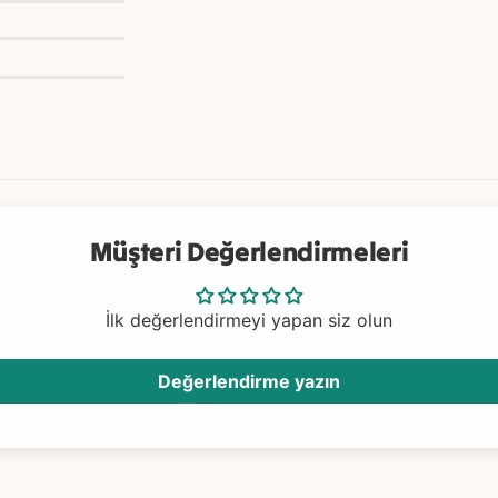
n
ı
n
erin ne işe
nir") öğrenerek
Müşteri Değerlendirmeleri
ü nesnelerden
ta olan
İlk değerlendirmeyi yapan siz olun
Değerlendirme yazın
beğin kelime
ini güçlendirir.