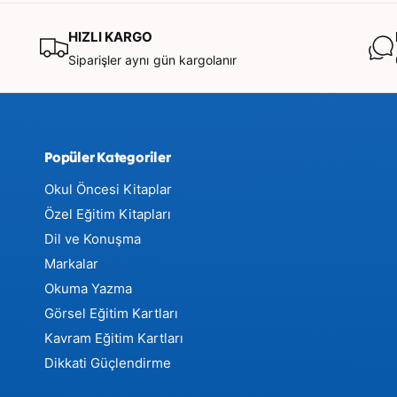
Yaşa Göre Kademeli Uygulama Rehberi:
HIZLI KARGO
Siparişler aynı gün kargolanır
12-18 Ay (Tanıma Aşaması):
Çocuğun çevresin
gördüğü nesnelerden başlayın. Kartı gösterip ne
Popüler Kategoriler
isimlendirin: "Bu bir uçak", "Bu bir bardak".
Okul Öncesi Kitaplar
Özel Eğitim Kitapları
24 Ay ve Üzeri (İlişkilendirme):
Nesnelerin renk
Dil ve Konuşma
hayatına sağladığı kolaylıklar üzerine konuşun. 
Markalar
nereye götürür?" gibi sorularla süreci interaktif 
Okuma Yazma
Görsel Eğitim Kartları
Kavram Eğitim Kartları
Dikkati Güçlendirme
Ses Oyunları ve Aktiviteler:
Belirli seslerle (ör
sesiyle) başlayan kartları bulma oyunu oynayar