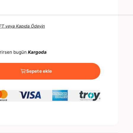
 EFT veya Kapıda Ödeyin
verirsen bugün
Kargoda
Sepete ekle
M
e
d
y
a
3
m
o
d
d
a
o
y