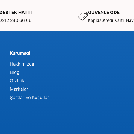
DESTEK HATTI
GÜVENLE ÖDE
0212 280 66 06
Kapıda,Kredi Kartı, Hav
de en sık
t bir şekilde
Kurumsal
Hakkımızda
Blog
leri ve insan
Gizlilik
"Bu araba bizi
Markalar
hale getirin.
Şartlar Ve Koşullar
neğin "A"
ak fonolojik