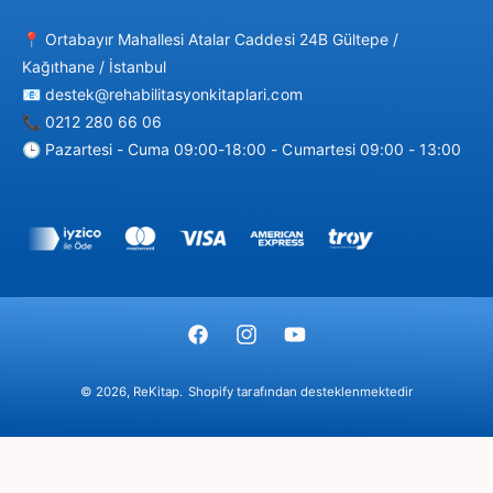
📍 Ortabayır Mahallesi Atalar Caddesi 24B Gültepe /
Kağıthane / İstanbul
📧 destek@rehabilitasyonkitaplari.com
📞 0212 280 66 06
🕒 Pazartesi - Cuma 09:00-18:00 - Cumartesi 09:00 - 13:00
Ö
d
e
m
F
I
Y
e
a
n
o
y
© 2026,
ReKitap
.
Shopify tarafından desteklenmektedir
c
s
u
ö
e
t
T
n
b
a
u
t