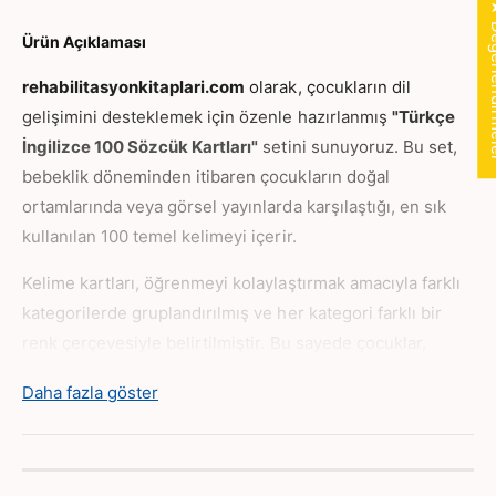
z
★ Değer
ö
c
z
Ürün Açıklaması
ü
c
k
ü
rehabilitasyonkitaplari.com
olarak, çocukların dil
K
k
gelişimini desteklemek için özenle hazırlanmış
"Türkçe
a
K
İngilizce 100 Sözcük Kartları"
setini sunuyoruz. Bu set,
r
a
t
bebeklik döneminden itibaren çocukların doğal
r
l
t
ortamlarında veya görsel yayınlarda karşılaştığı, en sık
a
l
kullanılan 100 temel kelimeyi içerir.
r
a
ı
r
Kelime kartları, öğrenmeyi kolaylaştırmak amacıyla farklı
i
ı
ç
kategorilerde gruplandırılmış ve her kategori farklı bir
i
i
ç
renk çerçevesiyle belirtilmiştir. Bu sayede çocuklar,
n
i
kelimeleri ve ilgili kavramları daha sistematik bir şekilde
a
n
Daha fazla göster
öğrenirler.
d
a
e
d
Nasıl Kullanılır?
d
e
i
d
Bu set, anne ve babaların çocuklarıyla keyifli ve eğitici