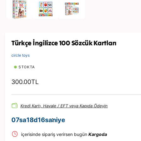
e
d
y
a
1
m
o
d
d
Türkçe İngilizce 100 Sözcük Kartları
a
o
y
circle toys
n
a
STOKTA
t
ı
n
N
300.00TL
o
r
Kredi Kartı, Havale / EFT veya Kapıda Ödeyin
m
a
07
sa
18
d
15
saniye
l
içerisinde sipariş verirsen bugün
Kargoda
f